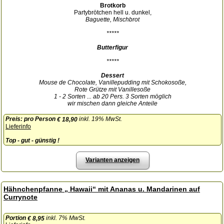
Brotkorb
Partybrötchen hell u. dunkel,
Baguette, Mischbrot
*****
Butterfigur
*****
Dessert
Mouse de Chocolate, Vanillepudding mit Schokosoße,
Rote Grütze mit Vanillesoße
1 - 2 Sorten ... ab 20 Pers. 3 Sorten möglich
wir mischen dann gleiche Anteile
Preis:
pro Person
inkl. 19% MwSt.
€ 18,90
Lieferinfo
Top - gut - günstig !
Varianten anzeigen
Hähnchenpfanne „ Hawaii“ mit Ananas u. Mandarinen auf
Currynote
Portion
inkl. 7% MwSt.
€ 8,95