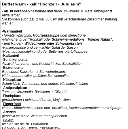
Buffet warm - kalt "Hochzeit - Jubiläum"
- ab 30 Personen
bestellbar und dann um jeweils 10 Pers. unbegrenzt
erweiterbar,
Sie können auch z.B. 2 mal 30 usw. mit verschiedener Zusammenstellung
wählen.
-
Warmanteil
-
Tomaten-Zucchini,
Hochzeitssuppe
oder Minestrone
-
Hähnchenbrust "Tropikal" oder
Schweinemedalions " Wiener Rahm"
,
- und Rinder-,
Wildschwein- oder Schweinebraten
-
Kaisergemüse und gemischter Salat der Saison
-
Rosmarinkartoffeln und oder Butterreis, Kartoffelpüree
-
Kaltanteil
-
Schinkenplatte
Auswahl an rohem und Kochschinken Spezialitäten
-
Bratenplatte
Roastbeef, Kasseler- u. Schweinebraten,
Hähnchenbrustfilet, gefülltes Schweinefilet,
-
Käseplatte
Schnittkäse, Camembert und andere Käsespezialitäten
-
Antipastiplatte
Tomaten, Mozarella, Basilikum u. Olivenöl
-
Fischplatte
geräucherter Lachs und Forelle, Matjesfilets
-
Fingerfood
kleine Hähnchenkeulchen und -brustfilets, Kochschinkenröllchen mit Spargel
-
Ananas
gespickt mit Käse-Weintraubenspießchen
-
Salate
wählen sie bis zu 3 Varianten
Geflügel-, Eier-, Hirten-, Pilzsalat usw.