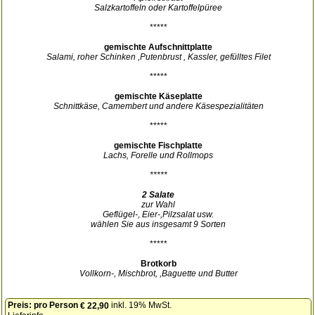
Salzkartoffeln oder Kartoffelpüree
*****
gemischte Aufschnittplatte
Salami, roher Schinken ,Putenbrust , Kassler, gefülltes Filet
*****
gemischte Käseplatte
Schnittkäse, Camembert und andere Käsespezialitäten
*****
gemischte Fischplatte
Lachs, Forelle und Rollmops
*****
2 Salate
zur Wahl
Geflügel-, Eier-,Pilzsalat usw.
wählen Sie aus insgesamt 9 Sorten
*****
Brotkorb
Vollkorn-, Mischbrot, ,Baguette und Butter
Preis:
pro Person
inkl. 19% MwSt.
€ 22,90