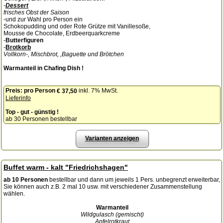
-
Dessert
frisches Obst der Saison
-und zur Wahl pro Person ein
Schokopudding und oder Rote Grütze mit Vanillesoße,
Mousse de Chocolate, Erdbeerquarkcreme
-
Butterfiguren
-
Brotkorb
Vollkorn-, Mischbrot, ,Baguette und Brötchen
Warmanteil in Chafing Dish !
Preis:
pro Person
inkl. 7% MwSt.
€ 37,50
Lieferinfo
Top - gut - günstig !
ab 30 Personen bestellbar
Varianten anzeigen
Buffet warm - kalt "Friedrichshagen"
ab 10 Personen
bestellbar und dann um jeweils 1 Pers. unbegrenzt erweiterbar,
Sie können auch z.B. 2 mal 10 usw. mit verschiedener Zusammenstellung
wählen.
Warmanteil
Wildgulasch (gemischt)
Apfelrotkraut