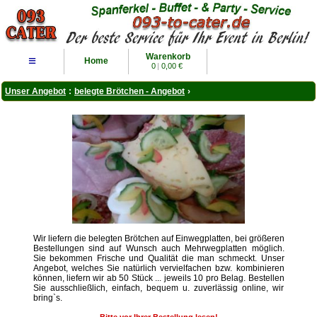
Warenkorb
≡
Home
0
|
0,00 €
Unser Angebot
:
belegte Brötchen - Angebot
›
Wir liefern die belegten Brötchen auf Einwegplatten, bei größeren
Bestellungen sind auf Wunsch auch Mehrwegplatten möglich.
Sie bekommen Frische und Qualität die man schmeckt. Unser
Angebot, welches Sie natürlich vervielfachen bzw. kombinieren
können, liefern wir ab 50 Stück ... jeweils 10 pro Belag. Bestellen
Sie ausschließlich, einfach, bequem u. zuverlässig online, wir
bring`s.
Bitte vor Ihrer Bestellung lesen!