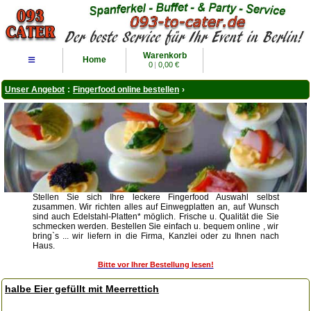
Warenkorb
≡
Home
0
|
0,00 €
Unser Angebot
:
Fingerfood online bestellen
›
Stellen Sie sich Ihre leckere Fingerfood Auswahl selbst
zusammen. Wir richten alles auf Einwegplatten an, auf Wunsch
sind auch Edelstahl-Platten* möglich. Frische u. Qualität die Sie
schmecken werden. Bestellen Sie einfach u. bequem online , wir
bring`s ... wir liefern in die Firma, Kanzlei oder zu Ihnen nach
Haus.
Bitte vor Ihrer Bestellung lesen!
halbe Eier gefüllt mit Meerrettich