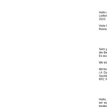
Hallo
Liefe
2022.
Viele
Reine
Sehr 
die B
Es wur
Wir k
Mit f
i.A. D
Sachb
RFC R
Hallo,
wir w
besten