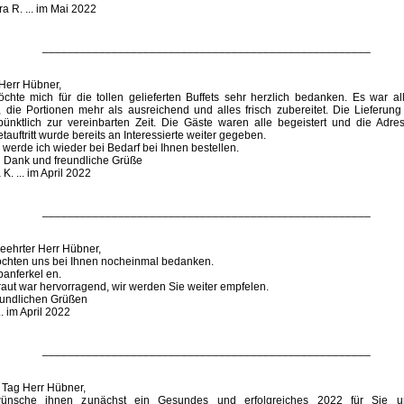
a R. ... im Mai 2022
____________________________________________________
 Herr Hübner,
öchte mich für die tollen gelieferten Buffets sehr herzlich bedanken. Es war al
, die Portionen mehr als ausreichend und alles frisch zubereitet. Die Lieferung 
 pünktlich zur vereinbarten Zeit. Die Gäste waren alle begeistert und die Adr
etauftritt wurde bereits an Interessierte weiter gegeben.
werde ich wieder bei Bedarf bei Ihnen bestellen.
n Dank und freundliche Grüße
 K. ... im April 2022
____________________________________________________
eehrter Herr Hübner,
öchten uns bei Ihnen nocheinmal bedanken.
panferkel en.
raut war hervorragend, wir werden Sie weiter empfelen.
reundlichen Grüßen
.. im April 2022
____________________________________________________
 Tag Herr Hübner,
ünsche ihnen zunächst ein Gesundes und erfolgreiches 2022 für Sie u