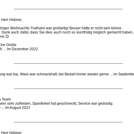
____________________________________________________
r Herr Hübner,
hriger Weihnachts-Truthahn war großartig! Besser hätte er nicht sein könne.
 Dank auch dafür, dass Sie dies auch noch so kurzfristig möglich gemacht haben, 
rei 😊
iche Grüße
W. ... im Dezember 2022
____________________________________________________
rung war top, Ware war schmackhaft, bei Bedarf immer wieder gerne ... im Septemb
____________________________________________________
s Team
ren sehr zufrieden, Spanferkel hat geschmeckt, Service war geduldig.
... im August 2022
____________________________________________________
r Herr Hübner,