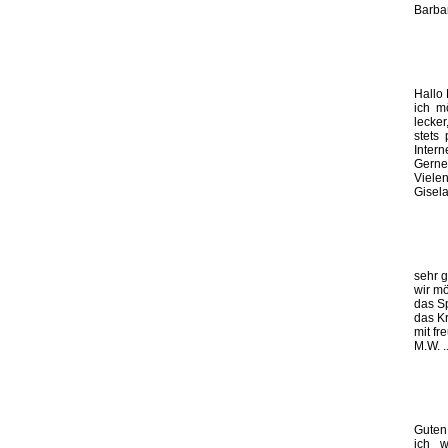
Barbar
Hallo
ich m
lecker
stets
Intern
Gerne 
Viele
Gisela
sehr g
wir m
das S
das K
mit f
M.W. .
Guten
ich w