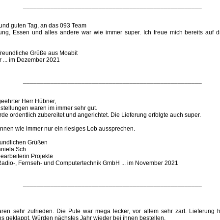
____________________________________________________
 und guten Tag, an das 093 Team
rung, Essen und alles andere war wie immer super. Ich freue mich bereits auf 
 freundliche Grüße aus Moabit
r ... im Dezember 2021
____________________________________________________
geehrter Herr Hübner,
estellungen waren im immer sehr gut.
de ordentlich zubereitet und angerichtet. Die Lieferung erfolgte auch super.
önnen wie immer nur ein riesiges Lob aussprechen.
reundlichen Grüßen
aniela Sch
earbeiterin Projekte
adio-, Fernseh- und Computertechnik GmbH ... im November 2021
____________________________________________________
aren sehr zufrieden. Die Pute war mega lecker, vor allem sehr zart. Lieferung 
s geklappt. Würden nächstes Jahr wieder bei ihnen bestellen.