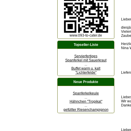
Liebe
diesjä
Vielen
www.093-to-cater.de
Zaube
Herzl
Topseller-Liste
Nina 
Servierfertiges
Spanferkel mit Sauerkraut
...
Buffet warm u. kalt
"Lichterfelde"
Liefe
Neue Produkte
Spanferkelkeule
Liebe
...
Wir wa
Hähnchen "Tropikal"
Danke 
...
gefüllter Riesenchampignon
Liebe