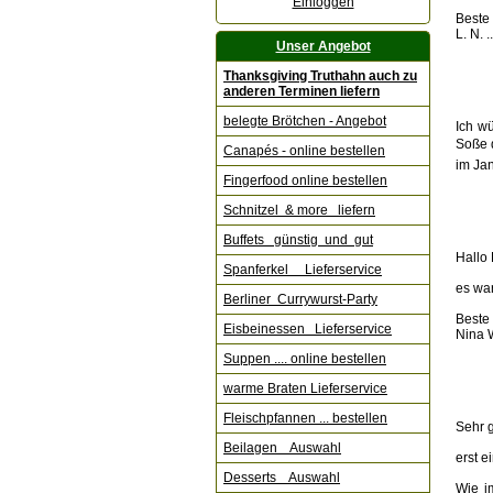
Einloggen
Beste
L. N. 
Unser Angebot
Thanksgiving Truthahn auch zu
anderen Terminen liefern
belegte Brötchen - Angebot
Ich w
Soße 
Canapés - online bestellen
im Ja
Fingerfood online bestellen
Schnitzel & more liefern
Buffets günstig und gut
Hallo
Spanferkel Lieferservice
es war
Berliner Currywurst-Party
Beste
Eisbeinessen Lieferservice
Nina 
Suppen .... online bestellen
warme Braten Lieferservice
Fleischpfannen ... bestellen
Sehr 
Beilagen Auswahl
erst 
Desserts Auswahl
Wie i