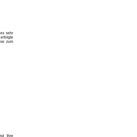
les sehr
erfolgte
esse zum
nd Ihre