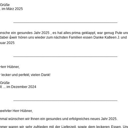
 Grüße
... im März 2025
____________________________________________________
ünsche ein gesundes Jahr 2025 , es hat alles prima geklappt, war genug Pute u
dabei 👍wir hören uns wieder zum nächsten Familien essen Danke Katleen J. und S
nuar 2025
____________________________________________________
 Herr Hübner,
 lecker und perfekt, vielen Dank!
 Grüße
W. ... im Dezember 2024
____________________________________________________
geehrter Herr Hübner,
einmal wünschen wir Ihnen ein gesundes und erfolgreiches neues Jahr 2025.
mmer waren wir sehr zufrieden mit der Lieferzeit, sowie dem leckeren Essen. U