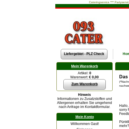
Cateringservice *** Partyservi
Liefergebiet - PLZ Check
Ho
Mein Warenkorb
Artikel:
0
Das 
Warenwert:
€ 0,00
(*Nachn
Zum Warenkorb
nachwei
Hinweis
Informationen zu Zusatzstoffen und
Allergenen erhalten Sie umgehend
Hallo
nach Anfrage im Kontaktformular.
sorry 
Feedba
Mein Konto
Pünktl
Willkommen Gast!
mehr?