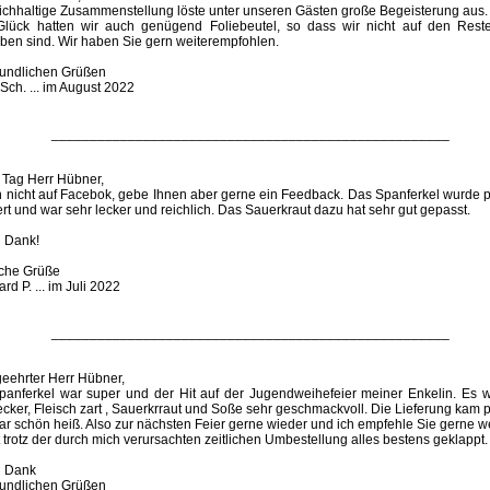
eichhaltige Zusammenstellung löste unter unseren Gästen große Begeisterung aus.
lück hatten wir auch genügend Foliebeutel, so dass wir nicht auf den Rest
eben sind. Wir haben Sie gern weiterempfohlen.
reundlichen Grüßen
Sch. ... im August 2022
____________________________________________________
 Tag Herr Hübner,
in nicht auf Facebok, gebe Ihnen aber gerne ein Feedback. Das Spanferkel wurde p
ert und war sehr lecker und reichlich. Das Sauerkraut dazu hat sehr gut gepasst.
n Dank!
iche Grüße
rd P. ... im Juli 2022
____________________________________________________
geehrter Herr Hübner,
panferkel war super und der Hit auf der Jugendweihefeier meiner Enkelin. Es w
ecker, Fleisch zart , Sauerkrraut und Soße sehr geschmackvoll. Die Lieferung kam p
r schön heiß. Also zur nächsten Feier gerne wieder und ich empfehle Sie gerne we
 trotz der durch mich verursachten zeitlichen Umbestellung alles bestens geklappt.
n Dank
reundlichen Grüßen