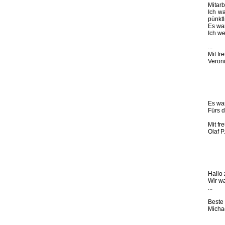
Mitarb
Ich w
pünktl
Es war
Ich we
...
Mit f
Veron
Es war
Fürs 
Mit f
Olaf P
Hallo
Wir wa
...
Beste
Micha