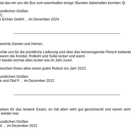
al das wir uns die Box zum warmhalten einige Stunden dabehalten konnten 😊.
reundlichen Grüßen
 C.
ro Eichler GmbH ... im Dezember 2024
____________________________________________________
geehrte Damen und Herren,
chte uns für die pünktliche Lieferung und über das hervorragende Fleisch bedank
waren die Knödel, Rotkohl und Soße lecker und warm.
 wieder einmal alles lecker wie im Jahr zuvor.
ünschen ihnen allen einen guten Rutsch ins Jahr 2023.
reundlichen Grüßen
e und Olaf P. ... im Dezember 2022
____________________________________________________
anken für das leckere Essen, es hat allen sehr gut geschmeckt und kamm sehr
 wieder mal.
reundlichen Grüßen
M. ... im Dezember 2022