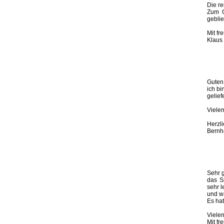
Die r
Zum G
gebli
Mit f
Klaus 
Guten
ich b
gelief
Viele
Herzl
Bernha
Sehr 
das S
sehr l
und wa
Es hat
Viele
Mit f