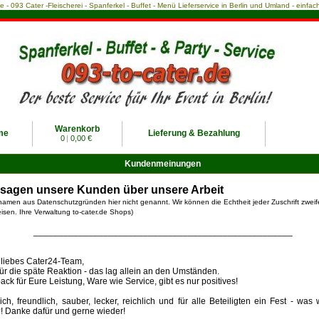
ce - 093 Cater -Fleischerei - Spanferkel - Buffet - Menü Lieferservice in Berlin und Umland - einf
Warenkorb
me
Lieferung & Bezahlung
0
|
0,00 €
Kundenmeinungen
sagen unsere Kunden über unsere Arbeit
amen aus Datenschutzgründen hier nicht genannt. Wir können die Echtheit jeder Zuschrift zweife
sen. Ihre Verwaltung to-cater.de Shops)
____________________________________________________
, liebes Cater24-Team,
für die späte Reaktion - das lag allein an den Umständen.
ck für Eure Leistung, Ware wie Service, gibt es nur positives!
ich, freundlich, sauber, lecker, reichlich und für alle Beteiligten ein Fest - was 
! Danke dafür und gerne wieder!