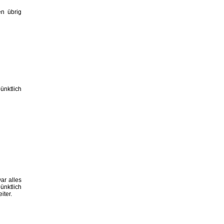
en übrig
ünktlich
ar alles
ünktlich
iter.