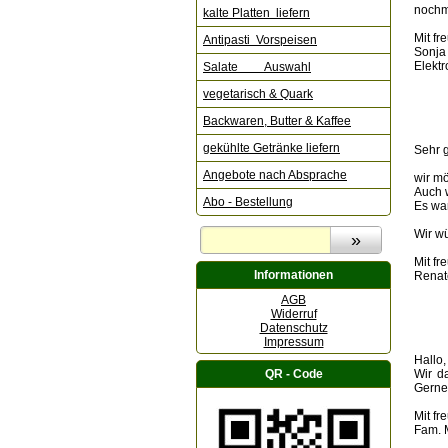
nochm
kalte Platten liefern
Mit f
Antipasti Vorspeisen
Sonja
Elekt
Salate Auswahl
vegetarisch & Quark
Backwaren, Butter & Kaffee
gekühlte Getränke liefern
Sehr 
Angebote nach Absprache
wir mö
Auch 
Abo - Bestellung
Es war
Wir w
Mit f
Informationen
Renat
AGB
Widerruf
Datenschutz
Impressum
Hallo,
QR - Code
Wir d
Gerne
Mit f
Fam. 