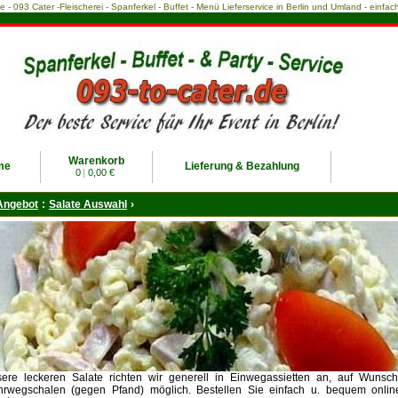
ce - 093 Cater -Fleischerei - Spanferkel - Buffet - Menü Lieferservice in Berlin und Umland - einf
Warenkorb
me
Lieferung & Bezahlung
0
|
0,00 €
Angebot
:
Salate Auswahl
›
ere leckeren Salate richten wir generell in Einwegassietten an, auf Wunsch
rwegschalen (gegen Pfand) möglich. Bestellen Sie einfach u. bequem online