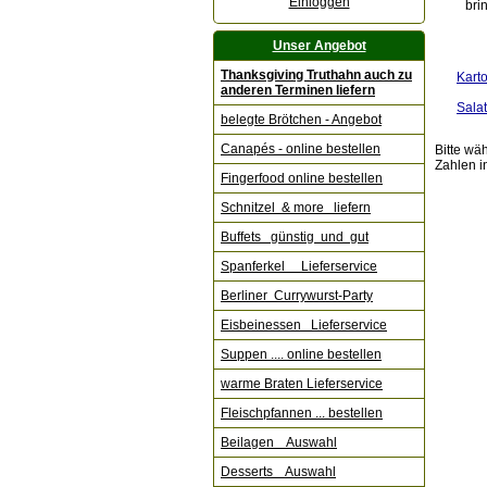
Einloggen
bri
Unser Angebot
Thanksgiving Truthahn auch zu
Karto
anderen Terminen liefern
Salat
belegte Brötchen - Angebot
Canapés - online bestellen
Bitte wä
Zahlen i
Fingerfood online bestellen
Schnitzel & more liefern
Buffets günstig und gut
Spanferkel Lieferservice
Berliner Currywurst-Party
Eisbeinessen Lieferservice
Suppen .... online bestellen
warme Braten Lieferservice
Fleischpfannen ... bestellen
Beilagen Auswahl
Desserts Auswahl