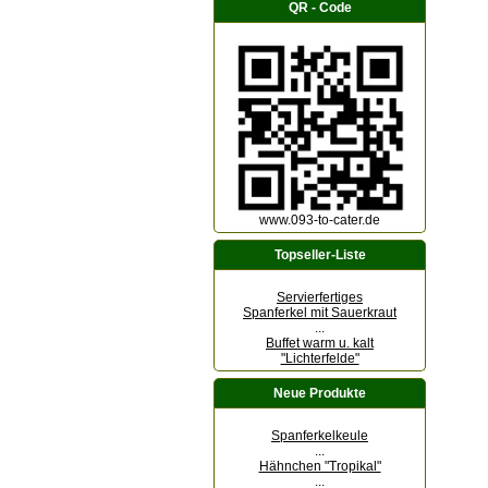
QR - Code
www.093-to-cater.de
Topseller-Liste
Servierfertiges
Spanferkel mit Sauerkraut
...
Buffet warm u. kalt
"Lichterfelde"
Neue Produkte
Spanferkelkeule
...
Hähnchen "Tropikal"
...