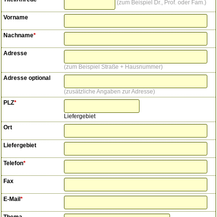
zum Beispiel Dr., Prof. oder Fam.
Vorname
Nachname
*
Adresse
zum Beispiel Straße + Hausnummer
Adresse optional
zusätzliche Angaben zur Adresse
PLZ
*
Liefergebiet
Ort
Liefergebiet
Telefon
*
Fax
E-Mail
*