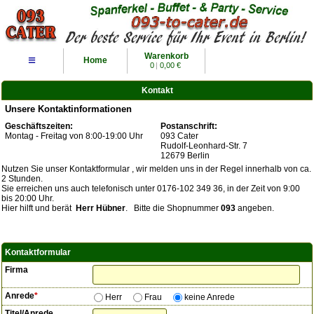
Warenkorb
≡
Home
0
|
0,00 €
Kontakt
Unsere Kontaktinformationen
Geschäftszeiten:
Postanschrift:
Montag - Freitag von 8:00-19:00 Uhr
093 Cater
Rudolf-Leonhard-Str. 7
12679 Berlin
Nutzen Sie unser Kontaktformular , wir melden uns in der Regel innerhalb von ca.
2 Stunden.
Sie erreichen uns auch telefonisch unter 0176-102 349 36, in der Zeit von 9:00
bis 20:00 Uhr.
Hier hilft und berät
Herr Hübner
. Bitte die Shopnummer
093
angeben.
Kontaktformular
Firma
Anrede
*
Herr
Frau
keine Anrede
Titel/Anrede