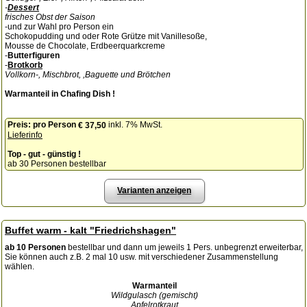
-
Dessert
frisches Obst der Saison
-und zur Wahl pro Person ein
Schokopudding und oder Rote Grütze mit Vanillesoße,
Mousse de Chocolate, Erdbeerquarkcreme
-
Butterfiguren
-
Brotkorb
Vollkorn-, Mischbrot, ,Baguette und Brötchen
Warmanteil in Chafing Dish !
Preis:
pro Person
inkl. 7% MwSt.
€ 37,50
Lieferinfo
Top - gut - günstig !
ab 30 Personen bestellbar
Varianten anzeigen
Buffet warm - kalt "Friedrichshagen"
ab 10 Personen
bestellbar und dann um jeweils 1 Pers. unbegrenzt erweiterbar,
Sie können auch z.B. 2 mal 10 usw. mit verschiedener Zusammenstellung
wählen.
Warmanteil
Wildgulasch (gemischt)
Apfelrotkraut