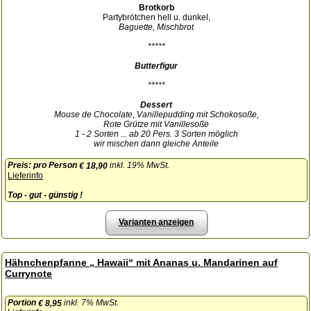
Brotkorb
Partybrötchen hell u. dunkel,
Baguette, Mischbrot
*****
Butterfigur
*****
Dessert
Mouse de Chocolate, Vanillepudding mit Schokosoße,
Rote Grütze mit Vanillesoße
1 - 2 Sorten ... ab 20 Pers. 3 Sorten möglich
wir mischen dann gleiche Anteile
Preis:
pro Person
inkl. 19% MwSt.
€ 18,90
Lieferinfo
Top - gut - günstig !
Varianten anzeigen
Hähnchenpfanne „ Hawaii“ mit Ananas u. Mandarinen auf
Currynote
Portion
inkl. 7% MwSt.
€ 8,95