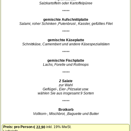
Salzkartoffeln oder Kartoffelpüree
*****
gemischte Aufschnittplatte
Salami, roher Schinken ,Putenbrust , Kassler, gefülltes Filet
*****
gemischte Käseplatte
Schnittkäse, Camembert und andere Käsespezialitäten
*****
gemischte Fischplatte
Lachs, Forelle und Rollmops
*****
2 Salate
zur Wahl
Geflügel-, Eier-,Pilzsalat usw.
wählen Sie aus insgesamt 9 Sorten
*****
Brotkorb
Vollkorn-, Mischbrot, ,Baguette und Butter
Preis:
pro Person
inkl. 19% MwSt.
€ 22,90