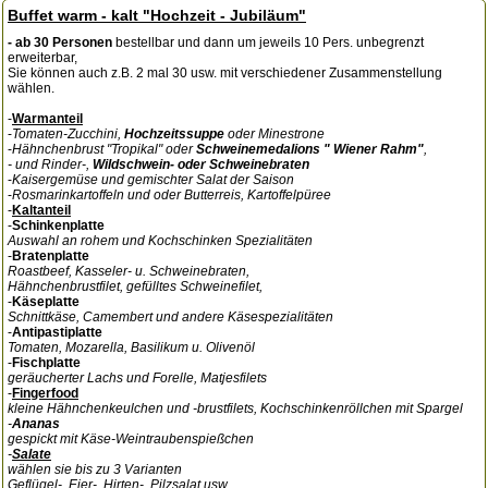
Buffet warm - kalt "Hochzeit - Jubiläum"
- ab 30 Personen
bestellbar und dann um jeweils 10 Pers. unbegrenzt
erweiterbar,
Sie können auch z.B. 2 mal 30 usw. mit verschiedener Zusammenstellung
wählen.
-
Warmanteil
-
Tomaten-Zucchini,
Hochzeitssuppe
oder Minestrone
-
Hähnchenbrust "Tropikal" oder
Schweinemedalions " Wiener Rahm"
,
- und Rinder-,
Wildschwein- oder Schweinebraten
-
Kaisergemüse und gemischter Salat der Saison
-
Rosmarinkartoffeln und oder Butterreis, Kartoffelpüree
-
Kaltanteil
-
Schinkenplatte
Auswahl an rohem und Kochschinken Spezialitäten
-
Bratenplatte
Roastbeef, Kasseler- u. Schweinebraten,
Hähnchenbrustfilet, gefülltes Schweinefilet,
-
Käseplatte
Schnittkäse, Camembert und andere Käsespezialitäten
-
Antipastiplatte
Tomaten, Mozarella, Basilikum u. Olivenöl
-
Fischplatte
geräucherter Lachs und Forelle, Matjesfilets
-
Fingerfood
kleine Hähnchenkeulchen und -brustfilets, Kochschinkenröllchen mit Spargel
-
Ananas
gespickt mit Käse-Weintraubenspießchen
-
Salate
wählen sie bis zu 3 Varianten
Geflügel-, Eier-, Hirten-, Pilzsalat usw.