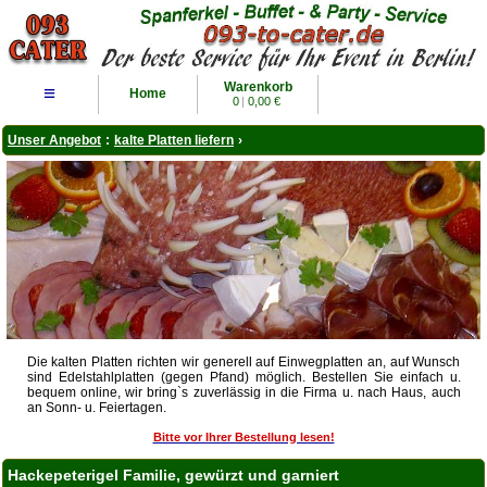
Warenkorb
≡
Home
0
|
0,00 €
Unser Angebot
:
kalte Platten liefern
›
Die kalten Platten richten wir generell auf Einwegplatten an, auf Wunsch
sind Edelstahlplatten (gegen Pfand) möglich. Bestellen Sie einfach u.
bequem online, wir bring`s zuverlässig in die Firma u. nach Haus, auch
an Sonn- u. Feiertagen.
Bitte vor Ihrer Bestellung lesen!
Hackepeterigel Familie, gewürzt und garniert