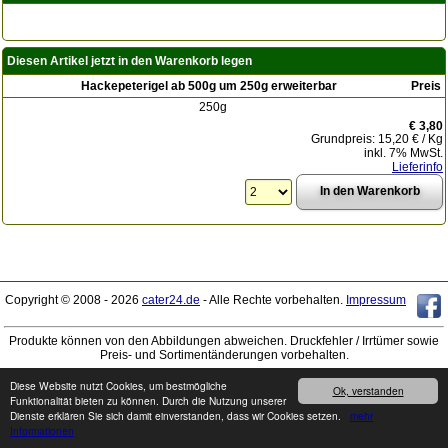
Diesen Artikel jetzt in den Warenkorb legen
Hackepeterigel ab 500g um 250g erweiterbar
Preis
250g
€ 3,80
Grundpreis: 15,20 € / Kg
inkl. 7% MwSt.
Lieferinfo
Copyright © 2008 - 2026
cater24.de
- Alle Rechte vorbehalten.
Impressum
Produkte können von den Abbildungen abweichen. Druckfehler / Irrtümer sowie
Preis- und Sortimentänderungen vorbehalten.
Diese Website nutzt Cookies, um bestmögliche
Ok, verstanden
Funktionalität bieten zu können. Durch die Nutzung unserer
Dienste erklären Sie sich damit einverstanden, dass wir Cookies setzen.
mehr
Informationen