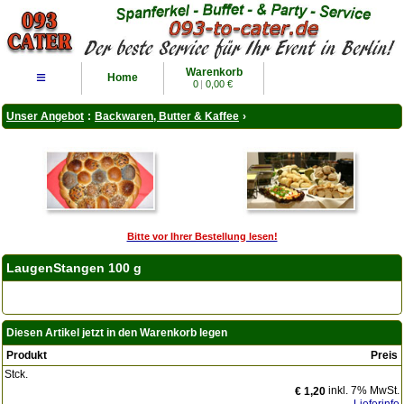
Warenkorb
≡
Home
0
|
0,00 €
Unser Angebot
:
Backwaren, Butter & Kaffee
›
Bitte vor Ihrer Bestellung lesen!
LaugenStangen 100 g
Diesen Artikel jetzt in den Warenkorb legen
Produkt
Preis
Stck.
inkl. 7% MwSt.
€ 1,20
Lieferinfo