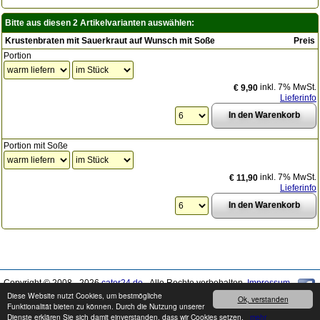
Bitte aus diesen 2 Artikelvarianten auswählen:
Krustenbraten mit Sauerkraut auf Wunsch mit Soße
Preis
Portion
inkl. 7% MwSt.
€ 9,90
Lieferinfo
Portion mit Soße
inkl. 7% MwSt.
€ 11,90
Lieferinfo
Copyright © 2008 - 2026
cater24.de
- Alle Rechte vorbehalten.
Impressum
Diese Website nutzt Cookies, um bestmögliche
Ok, verstanden
Funktionalität bieten zu können. Durch die Nutzung unserer
Produkte können von den Abbildungen abweichen. Druckfehler / Irrtümer sowie
Dienste erklären Sie sich damit einverstanden, dass wir Cookies setzen.
mehr