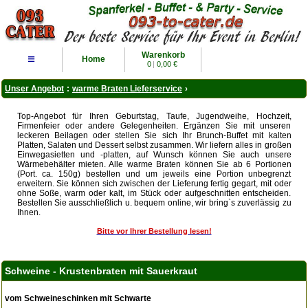
Warenkorb
≡
Home
0
|
0,00 €
Unser Angebot
:
warme Braten Lieferservice
›
Top-Angebot für Ihren Geburtstag, Taufe, Jugendweihe, Hochzeit,
Firmenfeier oder andere Gelegenheiten. Ergänzen Sie mit unseren
leckeren Beilagen oder stellen Sie sich Ihr Brunch-Buffet mit kalten
Platten, Salaten und Dessert selbst zusammen. Wir liefern alles in großen
Einwegasietten und -platten, auf Wunsch können Sie auch unsere
Wärmebehälter mieten. Alle warme Braten können Sie ab 6 Portionen
(Port. ca. 150g) bestellen und um jeweils eine Portion unbegrenzt
erweitern. Sie können sich zwischen der Lieferung fertig gegart, mit oder
ohne Soße, warm oder kalt, im Stück oder aufgeschnitten entscheiden.
Bestellen Sie ausschließlich u. bequem online, wir bring`s zuverlässig zu
Ihnen.
Bitte vor Ihrer Bestellung lesen!
Schweine - Krustenbraten mit Sauerkraut
vom Schweineschinken mit Schwarte