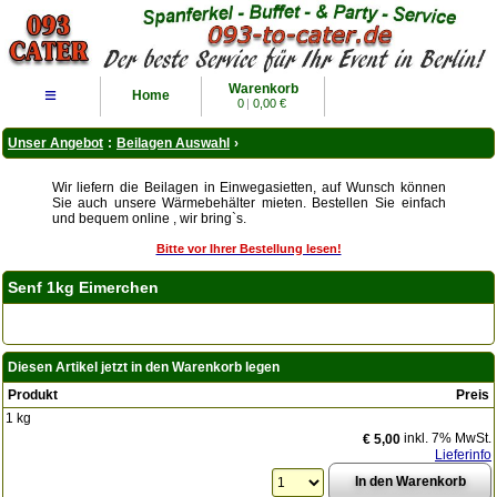
Warenkorb
≡
Home
0
|
0,00 €
Unser Angebot
:
Beilagen Auswahl
›
Wir liefern die Beilagen in Einwegasietten, auf Wunsch können
Sie auch unsere Wärmebehälter mieten. Bestellen Sie einfach
und bequem online , wir bring`s.
Bitte vor Ihrer Bestellung lesen!
Senf 1kg Eimerchen
Diesen Artikel jetzt in den Warenkorb legen
Produkt
Preis
1 kg
inkl. 7% MwSt.
€ 5,00
Lieferinfo