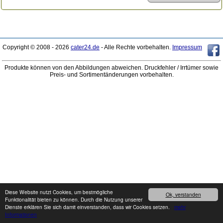
Copyright © 2008 - 2026
cater24.de
- Alle Rechte vorbehalten.
Impressum
Produkte können von den Abbildungen abweichen. Druckfehler / Irrtümer sowie
Preis- und Sortimentänderungen vorbehalten.
Diese Website nutzt Cookies, um bestmögliche
Ok, verstanden
Funktionalität bieten zu können. Durch die Nutzung unserer
Dienste erklären Sie sich damit einverstanden, dass wir Cookies setzen.
mehr
Informationen