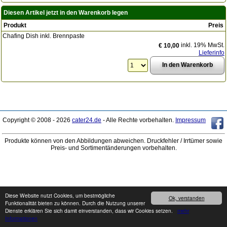
Diesen Artikel jetzt in den Warenkorb legen
Produkt
Preis
Chafing Dish inkl. Brennpaste
inkl. 19% MwSt.
€ 10,00
Lieferinfo
Copyright © 2008 - 2026
cater24.de
- Alle Rechte vorbehalten.
Impressum
Produkte können von den Abbildungen abweichen. Druckfehler / Irrtümer sowie
Preis- und Sortimentänderungen vorbehalten.
Diese Website nutzt Cookies, um bestmögliche
Ok, verstanden
Funktionalität bieten zu können. Durch die Nutzung unserer
Dienste erklären Sie sich damit einverstanden, dass wir Cookies setzen.
mehr
Informationen