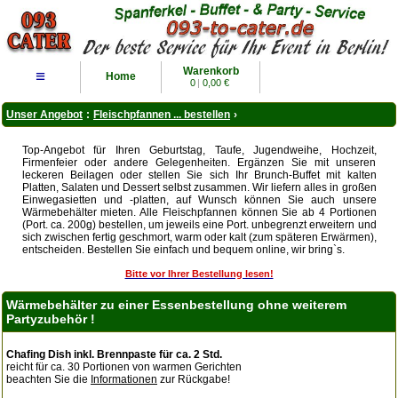
Warenkorb
≡
Home
0
|
0,00 €
Unser Angebot
:
Fleischpfannen ... bestellen
›
Top-Angebot für Ihren Geburtstag, Taufe, Jugendweihe, Hochzeit,
Firmenfeier oder andere Gelegenheiten. Ergänzen Sie mit unseren
leckeren Beilagen oder stellen Sie sich Ihr Brunch-Buffet mit kalten
Platten, Salaten und Dessert selbst zusammen. Wir liefern alles in großen
Einwegasietten und -platten, auf Wunsch können Sie auch unsere
Wärmebehälter mieten. Alle Fleischpfannen können Sie ab 4 Portionen
(Port. ca. 200g) bestellen, um jeweils eine Port. unbegrenzt erweitern und
sich zwischen fertig geschmort, warm oder kalt (zum späteren Erwärmen),
entscheiden. Bestellen Sie einfach und bequem online, wir bring`s.
Bitte vor Ihrer Bestellung lesen!
Wärmebehälter zu einer Essenbestellung ohne weiterem
Partyzubehör !
Chafing Dish inkl. Brennpaste für ca. 2 Std.
reicht für ca. 30 Portionen von warmen Gerichten
beachten Sie die
Informationen
zur Rückgabe!