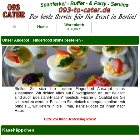
Warenkorb
≡
Home
0
|
0,00 €
Unser Angebot
:
Fingerfood online bestellen
›
Stellen Sie sich Ihre leckere Fingerfood Auswahl selbst
zusammen. Wir richten alles auf Einwegplatten an, auf Wunsch
sind auch Edelstahl-Platten* möglich. Frische u. Qualität die Sie
schmecken werden. Bestellen Sie einfach u. bequem online , wir
bring`s ... wir liefern in die Firma, Kanzlei oder zu Ihnen nach
Haus.
Bitte vor Ihrer Bestellung lesen!
Käsehäppchen