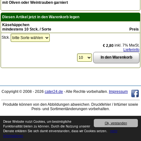
mit Oliven oder Weintrauben garniert
Diesen Artikel jetzt in den Warenkorb legen
Käsehäppchen
mindestens 10 Stck. / Sorte
Preis
Stck.
inkl. 7% MwSt.
€ 2,80
Lieferinfo
Copyright © 2008 - 2026
cater24.de
- Alle Rechte vorbehalten.
Impressum
Produkte können von den Abbildungen abweichen. Druckfehler / Irrtümer sowie
Preis- und Sortimentänderungen vorbehalten.
Diese Website nutzt Cookies, um bestmögliche
Ok, verstanden
Funktionalität bieten zu können. Durch die Nutzung unserer
Dienste erklären Sie sich damit einverstanden, dass wir Cookies setzen.
mehr
Informationen