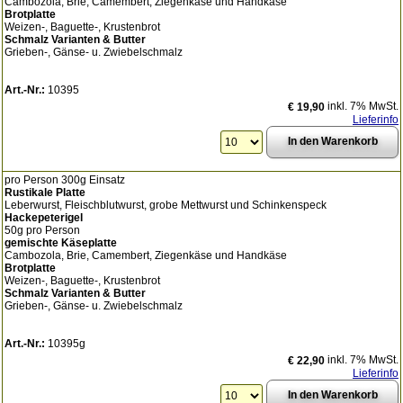
Cambozola, Brie, Camembert, Ziegenkäse und Handkäse
Brotplatte
Weizen-, Baguette-, Krustenbrot
Schmalz Varianten & Butter
Grieben-, Gänse- u. Zwiebelschmalz
Art.-Nr.:
10395
inkl. 7% MwSt.
€ 19,90
Lieferinfo
pro Person 300g Einsatz
Rustikale Platte
Leberwurst, Fleischblutwurst, grobe Mettwurst und Schinkenspeck
Hackepeterigel
50g pro Person
gemischte Käseplatte
Cambozola, Brie, Camembert, Ziegenkäse und Handkäse
Brotplatte
Weizen-, Baguette-, Krustenbrot
Schmalz Varianten & Butter
Grieben-, Gänse- u. Zwiebelschmalz
Art.-Nr.:
10395g
inkl. 7% MwSt.
€ 22,90
Lieferinfo