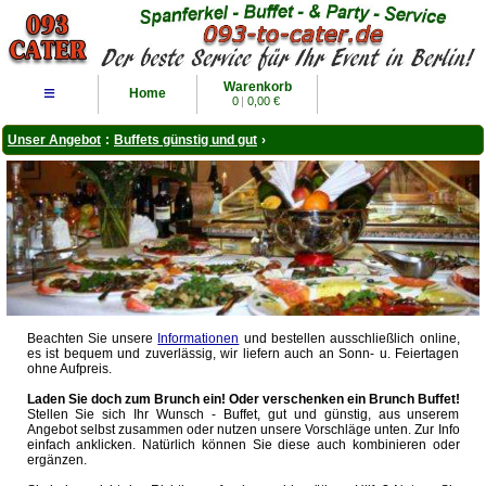
Warenkorb
≡
Home
0
|
0,00 €
Unser Angebot
:
Buffets günstig und gut
›
Beachten Sie unsere
Informationen
und bestellen ausschließlich online,
es ist bequem und zuverlässig, wir liefern auch an Sonn- u. Feiertagen
ohne Aufpreis.
Laden Sie doch zum Brunch ein! Oder verschenken ein Brunch Buffet!
Stellen Sie sich Ihr Wunsch - Buffet, gut und günstig, aus unserem
Angebot selbst zusammen oder nutzen unsere Vorschläge unten. Zur Info
einfach anklicken. Natürlich können Sie diese auch kombinieren oder
ergänzen.