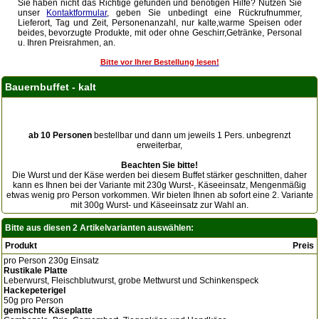
Sie haben nicht das Richtige gefunden und benötigen Hilfe? Nutzen Sie
unser
Kontaktformular
, geben Sie unbedingt eine Rückrufnummer,
Lieferort, Tag und Zeit, Personenanzahl, nur kalte,warme Speisen oder
beides, bevorzugte Produkte, mit oder ohne Geschirr,Getränke, Personal
u. Ihren Preisrahmen, an.
Bitte vor Ihrer Bestellung lesen!
Bauernbuffet - kalt
ab 10 Personen
bestellbar und dann um jeweils 1 Pers. unbegrenzt
erweiterbar,
Beachten Sie bitte!
Die Wurst und der Käse werden bei diesem Buffet stärker geschnitten, daher
kann es Ihnen bei der Variante mit 230g Wurst-, Käseeinsatz, Mengenmäßig
etwas wenig pro Person vorkommen. Wir bieten Ihnen ab sofort eine 2. Variante
mit 300g Wurst- und Käseeinsatz zur Wahl an.
Bitte aus diesen 2 Artikelvarianten auswählen:
Produkt
Preis
pro Person 230g Einsatz
Rustikale Platte
Leberwurst, Fleischblutwurst, grobe Mettwurst und Schinkenspeck
Hackepeterigel
50g pro Person
gemischte Käseplatte