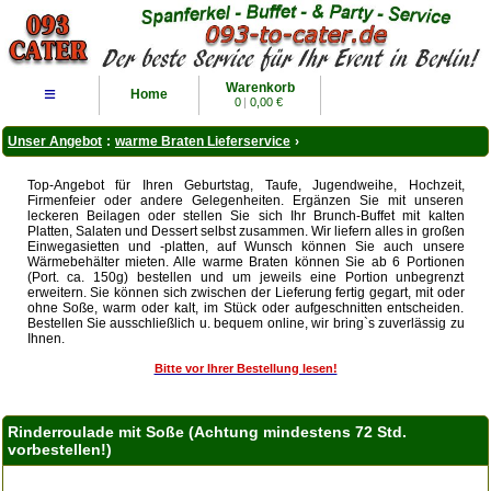
Warenkorb
≡
Home
0
|
0,00 €
Unser Angebot
:
warme Braten Lieferservice
›
Top-Angebot für Ihren Geburtstag, Taufe, Jugendweihe, Hochzeit,
Firmenfeier oder andere Gelegenheiten. Ergänzen Sie mit unseren
leckeren Beilagen oder stellen Sie sich Ihr Brunch-Buffet mit kalten
Platten, Salaten und Dessert selbst zusammen. Wir liefern alles in großen
Einwegasietten und -platten, auf Wunsch können Sie auch unsere
Wärmebehälter mieten. Alle warme Braten können Sie ab 6 Portionen
(Port. ca. 150g) bestellen und um jeweils eine Portion unbegrenzt
erweitern. Sie können sich zwischen der Lieferung fertig gegart, mit oder
ohne Soße, warm oder kalt, im Stück oder aufgeschnitten entscheiden.
Bestellen Sie ausschließlich u. bequem online, wir bring`s zuverlässig zu
Ihnen.
Bitte vor Ihrer Bestellung lesen!
Rinderroulade mit Soße (Achtung mindestens 72 Std.
vorbestellen!)