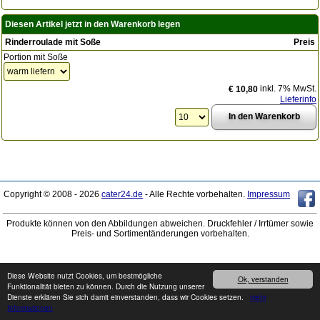
Diesen Artikel jetzt in den Warenkorb legen
Rinderroulade mit Soße
Preis
Portion mit Soße
inkl. 7% MwSt.
€ 10,80
Lieferinfo
Copyright © 2008 - 2026
cater24.de
- Alle Rechte vorbehalten.
Impressum
Produkte können von den Abbildungen abweichen. Druckfehler / Irrtümer sowie
Preis- und Sortimentänderungen vorbehalten.
Diese Website nutzt Cookies, um bestmögliche
Ok, verstanden
Funktionalität bieten zu können. Durch die Nutzung unserer
Dienste erklären Sie sich damit einverstanden, dass wir Cookies setzen.
mehr
Informationen