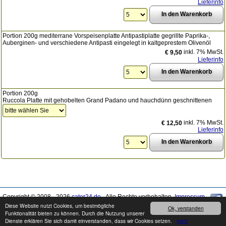
Lieferinfo
Portion 200g mediterrane Vorspeisenplatte Antipastiplatte gegrillte Paprika-,
Auberginen- und verschiedene Antipasti eingelegt in kaltgeprestem Olivenöl
inkl. 7% MwSt.
€ 9,50
Lieferinfo
Portion 200g
Ruccola Platte mit gehobelten Grand Padano und hauchdünn geschnittenen
inkl. 7% MwSt.
€ 12,50
Lieferinfo
Copyright © 2008 - 2026
cater24.de
- Alle Rechte vorbehalten.
Impressum
Diese Website nutzt Cookies, um bestmögliche
Ok, verstanden
Funktionalität bieten zu können. Durch die Nutzung unserer
Produkte können von den Abbildungen abweichen. Druckfehler / Irrtümer sowie
Dienste erklären Sie sich damit einverstanden, dass wir Cookies setzen.
mehr
Preis- und Sortimentänderungen vorbehalten.