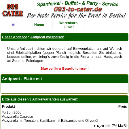
Warenkorb
≡
Home
0
|
0,00 €
Unser Angebot
:
Antipasti Vorspeisen
›
Unsere Antipasti richten wir generell auf Einwegplatten an, auf Wunsch
sind Edelstahlplatten (gegen Pfand) möglich. Bestellen Sie einfach u.
bequem online, wir bring`s zuverlässig in die Firma u. nach Haus, auch
an Sonn- u. Feiertagen.
Bitte vor Ihrer Bestellung lesen!
Antipasti - Platte mit
Bitte aus diesen 3 Artikelvarianten auswählen:
Produkt
Preis
Portion 200g
Mozzarella Caprese
Mozzarela mit Tomaten, Basilikum mit Balsamico und Olivenöl
inkl. 7% MwSt.
€ 6,70