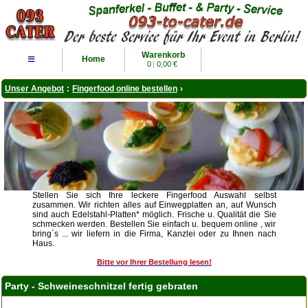
Warenkorb
≡
Home
0
|
0,00 €
Unser Angebot
:
Fingerfood online bestellen
›
Stellen Sie sich Ihre leckere Fingerfood Auswahl selbst
zusammen. Wir richten alles auf Einwegplatten an, auf Wunsch
sind auch Edelstahl-Platten* möglich. Frische u. Qualität die Sie
schmecken werden. Bestellen Sie einfach u. bequem online , wir
bring`s ... wir liefern in die Firma, Kanzlei oder zu Ihnen nach
Haus.
Bitte vor Ihrer Bestellung lesen!
Party - Schweineschnitzel fertig gebraten