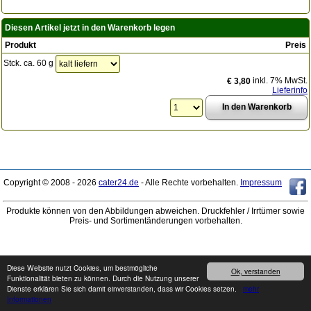
Diesen Artikel jetzt in den Warenkorb legen
Produkt
Preis
Stck. ca. 60 g
inkl. 7% MwSt.
€ 3,80
Lieferinfo
Copyright © 2008 - 2026
cater24.de
- Alle Rechte vorbehalten.
Impressum
Produkte können von den Abbildungen abweichen. Druckfehler / Irrtümer sowie
Preis- und Sortimentänderungen vorbehalten.
Diese Website nutzt Cookies, um bestmögliche
Ok, verstanden
Funktionalität bieten zu können. Durch die Nutzung unserer
Dienste erklären Sie sich damit einverstanden, dass wir Cookies setzen.
mehr
Informationen