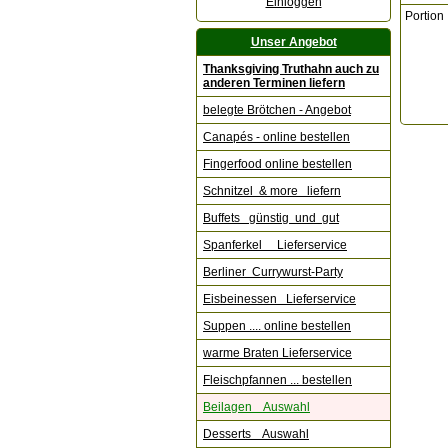
Einloggen
Portion
Unser Angebot
Thanksgiving Truthahn auch zu
anderen Terminen liefern
belegte Brötchen - Angebot
Canapés - online bestellen
Fingerfood online bestellen
Schnitzel & more liefern
Buffets günstig und gut
Spanferkel Lieferservice
Berliner Currywurst-Party
Eisbeinessen Lieferservice
Suppen .... online bestellen
warme Braten Lieferservice
Fleischpfannen ... bestellen
Beilagen Auswahl
Desserts Auswahl