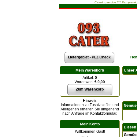
Cateringservice *** Partyservi
Liefergebiet - PLZ Check
Ho
Mein Warenkorb
Unser 
Artikel:
0
Warenwert:
€ 0,00
Zum Warenkorb
Hinweis
Informationen zu Zusatzstoffen und
Gemüse
Allergenen erhalten Sie umgehend
nach Anfrage im Kontaktformular.
Mein Konto
Diesen 
Willkommen Gast!
Gemüse