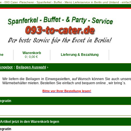
ce - 093 Cater -Fleischerei - Spanferkel - Buffet - Menü Lieferservice in Berlin und Umland - einf
Warenkorb
me
Lieferung & Bezahlung
0
|
0,00 €
Angebot
:
Beilagen Auswahl
›
Wir liefern die Beilagen in Einwegasietten, auf Wunsch können Sie auch unser
Wärmebehälter mieten. Bestellen Sie einfach und bequem online , wir bring`s.
Bitte vor Ihrer Bestellung lesen!
gratin
Artikel jetzt in den Warenkorb legen
gratin