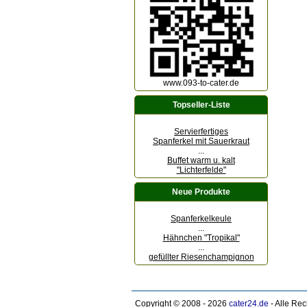
www.093-to-cater.de
Topseller-Liste
Servierfertiges
Spanferkel mit Sauerkraut
...
Buffet warm u. kalt
"Lichterfelde"
Neue Produkte
Spanferkelkeule
...
Hähnchen "Tropikal"
...
gefüllter Riesenchampignon
Copyright © 2008 - 2026
cater24.de
- Alle Re