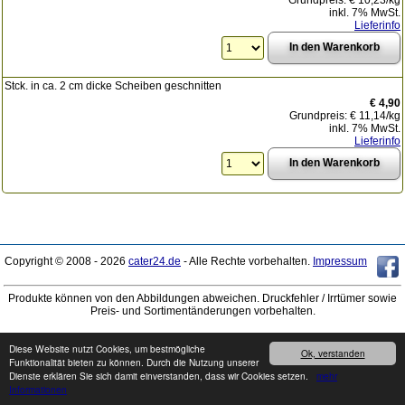
inkl. 7% MwSt.
Lieferinfo
Stck. in ca. 2 cm dicke Scheiben geschnitten
€ 4,90
Grundpreis:
€ 11,14
/kg
inkl. 7% MwSt.
Lieferinfo
Copyright © 2008 - 2026
cater24.de
- Alle Rechte vorbehalten.
Impressum
Produkte können von den Abbildungen abweichen. Druckfehler / Irrtümer sowie
Preis- und Sortimentänderungen vorbehalten.
Diese Website nutzt Cookies, um bestmögliche
Ok, verstanden
Funktionalität bieten zu können. Durch die Nutzung unserer
Dienste erklären Sie sich damit einverstanden, dass wir Cookies setzen.
mehr
Informationen