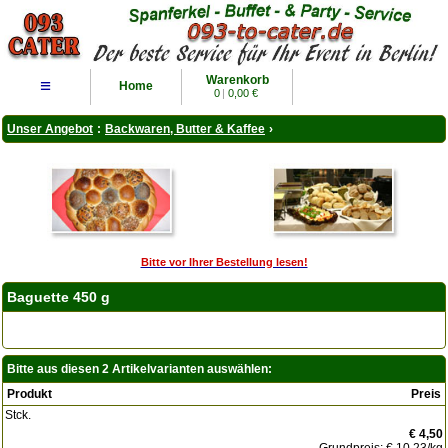
Warenkorb
≡
Home
0
|
0,00 €
Unser Angebot
:
Backwaren, Butter & Kaffee
›
Bitte vor Ihrer Bestellung lesen!
Baguette 450 g
Bitte aus diesen 2 Artikelvarianten auswählen:
Produkt
Preis
Stck.
€ 4,50
Grundpreis:
€ 10,23
/kg