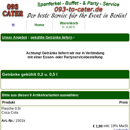
Warenkorb
≡
Home
0
|
0,00 €
Unser Angebot
:
gekühlte Getränke liefern
›
Achtung! Getränke liefern wir nur in Verbindung
mit einer Essen- oder Partyservicebestellung
Getränke gekühlt 0,2 u. 0,5 l
Bitte aus diesen 9 Artikelvarianten auswählen:
Produkt
Preis
Flasche 0,5l
Coca Cola
Art.-Nr.:
1501k
inkl. 19% MwSt.
€ 1,90