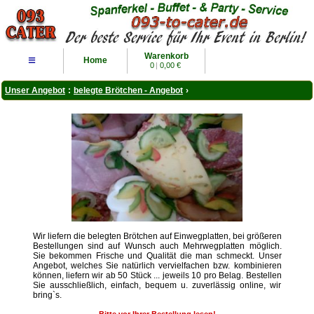
Warenkorb
≡
Home
0
|
0,00 €
Unser Angebot
:
belegte Brötchen - Angebot
›
Wir liefern die belegten Brötchen auf Einwegplatten, bei größeren
Bestellungen sind auf Wunsch auch Mehrwegplatten möglich.
Sie bekommen Frische und Qualität die man schmeckt. Unser
Angebot, welches Sie natürlich vervielfachen bzw. kombinieren
können, liefern wir ab 50 Stück ... jeweils 10 pro Belag. Bestellen
Sie ausschließlich, einfach, bequem u. zuverlässig online, wir
bring`s.
Bitte vor Ihrer Bestellung lesen!