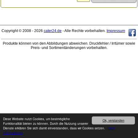
Copyright © 2008 - 2026
cater24.de
- Alle Rechte vorbehalten.
Impressum
Produkte können von den Abbildungen abweichen. Druckfehler / Irrtümer sowie
Preis- und Sortimentänderungen vorbehalten.
Diese Website nutzt Cookies, um bestmögliche
Ok, verstanden
Funktionalität bieten zu können. Durch die Nutzung unserer
Dienste erklären Sie sich damit einverstanden, dass wir Cookies setzen.
mehr
Informationen