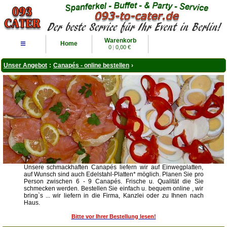
Warenkorb
≡
Home
0
|
0,00 €
Unser Angebot
:
Canapés - online bestellen
›
Unsere schmackhaften Canapés liefern wir auf Einwegplatten,
auf Wunsch sind auch Edelstahl-Platten* möglich. Planen Sie pro
Person zwischen 6 - 9 Canapés. Frische u. Qualität die Sie
schmecken werden. Bestellen Sie einfach u. bequem online , wir
bring`s ... wir liefern in die Firma, Kanzlei oder zu Ihnen nach
Haus.
Bitte vor Ihrer Bestellung lesen!