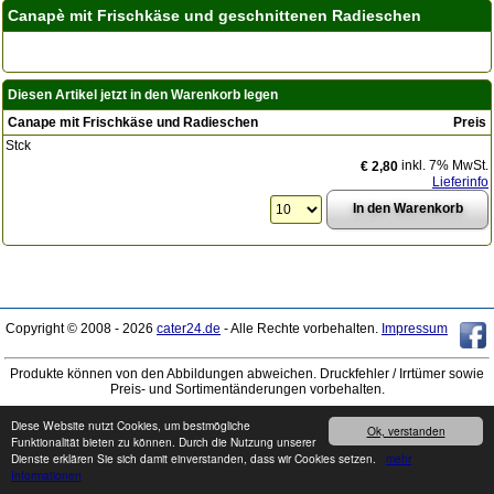
Canapè mit Frischkäse und geschnittenen Radieschen
Diesen Artikel jetzt in den Warenkorb legen
Canape mit Frischkäse und Radieschen
Preis
Stck
inkl. 7% MwSt.
€ 2,80
Lieferinfo
Copyright © 2008 - 2026
cater24.de
- Alle Rechte vorbehalten.
Impressum
Produkte können von den Abbildungen abweichen. Druckfehler / Irrtümer sowie
Preis- und Sortimentänderungen vorbehalten.
Diese Website nutzt Cookies, um bestmögliche
Ok, verstanden
Funktionalität bieten zu können. Durch die Nutzung unserer
Dienste erklären Sie sich damit einverstanden, dass wir Cookies setzen.
mehr
Informationen