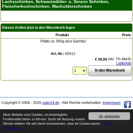
Lachsschinken, Schwarzwälder- u. Serano Schinken,
Fleischerkochschinken, Wacholderschinken
Diesen Artikel jetzt in den Warenkorb legen
Produkt
Preis
Platte ca. 900g plus Garnitur
Art.-Nr.:
00412
inkl. 7% MwSt.
€ 58,00
Lieferinfo
Copyright © 2008 - 2026
cater24.de
- Alle Rechte vorbehalten.
Impressum
Diese Website nutzt Cookies, um bestmögliche
Produkte können von den Abbildungen abweichen. Druckfehler / Irrtümer sowie
Ok, verstanden
Funktionalität bieten zu können. Durch die Nutzung unserer
Preis- und Sortimentänderungen vorbehalten.
Dienste erklären Sie sich damit einverstanden, dass wir Cookies setzen.
mehr
Informationen