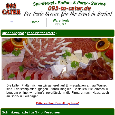
Warenkorb
≡
Home
0
|
0,00 €
Unser Angebot
:
kalte Platten liefern
›
Die kalten Platten richten wir generell auf Einwegplatten an, auf Wunsch
sind Edelstahlplatten (gegen Pfand) möglich. Bestellen Sie einfach u.
bequem online, wir bring`s zuverlässig in die Firma u. nach Haus, auch
an Sonn- u. Feiertagen.
Bitte vor Ihrer Bestellung lesen!
Schinkenplatte für 3 - 5 Personen