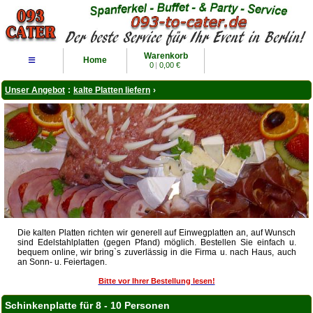
Warenkorb
≡
Home
0
|
0,00 €
Unser Angebot
:
kalte Platten liefern
›
Die kalten Platten richten wir generell auf Einwegplatten an, auf Wunsch
sind Edelstahlplatten (gegen Pfand) möglich. Bestellen Sie einfach u.
bequem online, wir bring`s zuverlässig in die Firma u. nach Haus, auch
an Sonn- u. Feiertagen.
Bitte vor Ihrer Bestellung lesen!
Schinkenplatte für 8 - 10 Personen