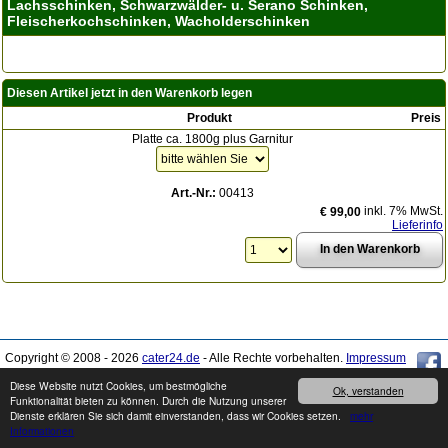
Lachsschinken, Schwarzwälder- u. Serano Schinken,
Fleischerkochschinken, Wacholderschinken
Diesen Artikel jetzt in den Warenkorb legen
Produkt
Preis
Platte ca. 1800g plus Garnitur
Art.-Nr.:
00413
inkl. 7% MwSt.
€ 99,00
Lieferinfo
Copyright © 2008 - 2026
cater24.de
- Alle Rechte vorbehalten.
Impressum
Diese Website nutzt Cookies, um bestmögliche
Ok, verstanden
Produkte können von den Abbildungen abweichen. Druckfehler / Irrtümer sowie
Funktionalität bieten zu können. Durch die Nutzung unserer
Preis- und Sortimentänderungen vorbehalten.
Dienste erklären Sie sich damit einverstanden, dass wir Cookies setzen.
mehr
Informationen