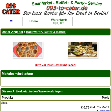
Warenkorb
≡
Home
0
|
0,00 €
Unser Angebot
:
Backwaren, Butter & Kaffee
›
Bitte vor Ihrer Bestellung lesen!
Mehrkornbrötchen
Diesen Artikel jetzt in den Warenkorb legen
Produkt
Preis
Stck.
inkl. 7% MwSt.
€ 0,75
Lieferinfo