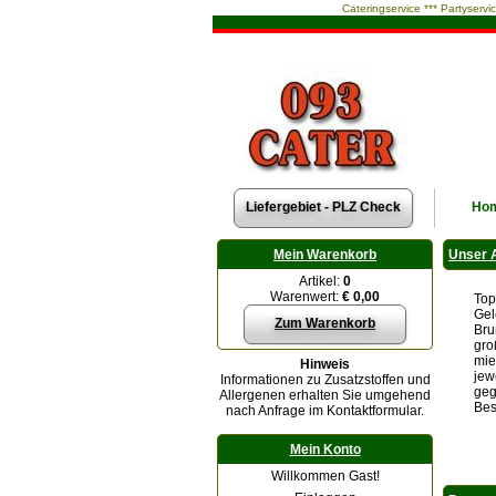
Cateringservice *** Partyservi
Liefergebiet - PLZ Check
Ho
Mein Warenkorb
Unser 
Artikel:
0
Warenwert:
€ 0,00
Top
Gel
Zum Warenkorb
Bru
gro
mie
Hinweis
jew
Informationen zu Zusatzstoffen und
geg
Allergenen erhalten Sie umgehend
Bes
nach Anfrage im Kontaktformular.
Mein Konto
Willkommen Gast!