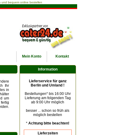
ach und bequem online bestellen
Mein
Konto
Kontakt
Information
Lieferservice für ganz
andere
Berlin und Umland !
h Ihr
les in
Bestellungen* bis 16:00 Uhr
älter
Lieferung am folgenden Tag
und um
ab 9:00 Uhr möglich
fertig
eiden.
besser ... schon so früh als
möglich bestellen
*
Achtung bitte beachten!
Lieferzeiten