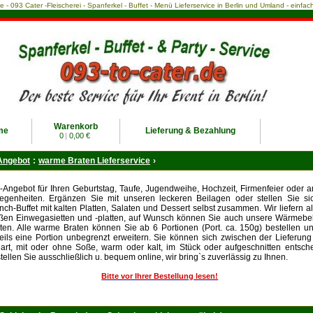
ce - 093 Cater -Fleischerei - Spanferkel - Buffet - Menü Lieferservice in Berlin und Umland - einf
Warenkorb
me
Lieferung & Bezahlung
0
|
0,00 €
Angebot
:
warme Braten Lieferservice
›
-Angebot für Ihren Geburtstag, Taufe, Jugendweihe, Hochzeit, Firmenfeier oder 
egenheiten. Ergänzen Sie mit unseren leckeren Beilagen oder stellen Sie sic
nch-Buffet mit kalten Platten, Salaten und Dessert selbst zusammen. Wir liefern al
ßen Einwegasietten und -platten, auf Wunsch können Sie auch unsere Wärmebeh
ten. Alle warme Braten können Sie ab 6 Portionen (Port. ca. 150g) bestellen 
eils eine Portion unbegrenzt erweitern. Sie können sich zwischen der Lieferung 
art, mit oder ohne Soße, warm oder kalt, im Stück oder aufgeschnitten entsch
tellen Sie ausschließlich u. bequem online, wir bring`s zuverlässig zu Ihnen.
Bitte vor Ihrer Bestellung lesen!