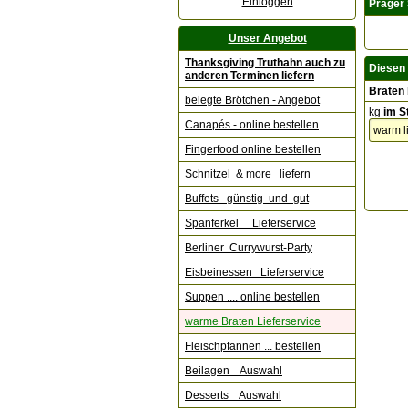
Einloggen
Prager 
Unser Angebot
Thanksgiving Truthahn auch zu
Diesen 
anderen Terminen liefern
Braten 
belegte Brötchen - Angebot
kg
im S
Canapés - online bestellen
Fingerfood online bestellen
Schnitzel & more liefern
Buffets günstig und gut
Spanferkel Lieferservice
Berliner Currywurst-Party
Eisbeinessen Lieferservice
Suppen .... online bestellen
warme Braten Lieferservice
Fleischpfannen ... bestellen
Beilagen Auswahl
Desserts Auswahl