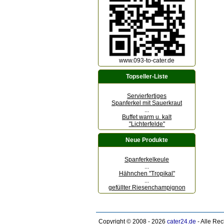
www.093-to-cater.de
Topseller-Liste
Servierfertiges
Spanferkel mit Sauerkraut
...
Buffet warm u. kalt
"Lichterfelde"
Neue Produkte
Spanferkelkeule
...
Hähnchen "Tropikal"
...
gefüllter Riesenchampignon
Copyright © 2008 - 2026
cater24.de
- Alle Re