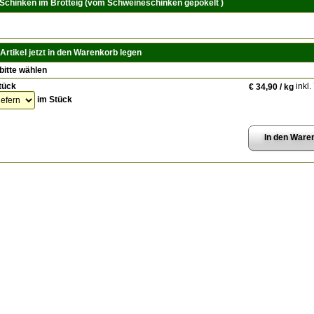
Schinken im Brotteig (vom Schweineschinken gepökelt )
Artikel jetzt in den Warenkorb legen
bitte wählen
tück
inkl.
€ 34,90 / kg
im Stück