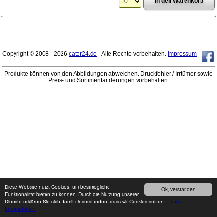
Copyright © 2008 - 2026
cater24.de
- Alle Rechte vorbehalten.
Impressum
Produkte können von den Abbildungen abweichen. Druckfehler / Irrtümer sowie
Preis- und Sortimentänderungen vorbehalten.
Diese Website nutzt Cookies, um bestmögliche
Ok, verstanden
Funktionalität bieten zu können. Durch die Nutzung unserer
Dienste erklären Sie sich damit einverstanden, dass wir Cookies setzen.
mehr
Informationen