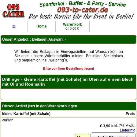
Warenkorb
≡
Home
0
|
0,00 €
Unser Angebot
:
Beilagen Auswahl
›
Wir liefern die Beilagen in Einwegasietten, auf Wunsch können
Sie auch unsere Wärmebehälter mieten. Bestellen Sie einfach
und bequem online , wir bring`s.
Bitte vor Ihrer Bestellung lesen!
Drillinge - kleine Kartoffel (mit Schale) im Ofen auf einem Blech
mit Öl und Rosmarin
Diesen Artikel jetzt in den Warenkorb legen
kleine Kartoffel (mit Schale)
Preis
Portion
inkl. 7% MwSt.
€ 3,90
Lieferinfo