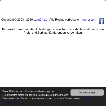
Copyright © 2008 - 2026
cater24.de
- Alle Rechte vorbehalten.
Impressum
Produkte können von den Abbildungen abweichen. Druckfehler / Irrtümer sowie
Preis- und Sortimentänderungen vorbehalten.
Diese Website nutzt Cookies, um bestmögliche
Ok, verstanden
Funktionalität bieten zu können. Durch die Nutzung unserer
Dienste erklären Sie sich damit einverstanden, dass wir Cookies setzen.
mehr
Informationen