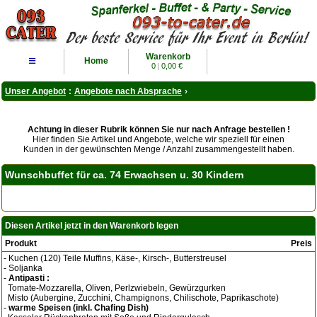
Warenkorb
≡
Home
0
|
0,00 €
Unser Angebot
:
Angebote nach Absprache
›
Achtung in dieser Rubrik können Sie nur nach Anfrage bestellen !
Hier finden Sie Artikel und Angebote, welche wir speziell für einen
Kunden in der gewünschten Menge / Anzahl zusammengestellt haben.
Wunschbuffet für ca. 74 Erwachsen u. 30 Kindern
Diesen Artikel jetzt in den Warenkorb legen
Produkt
Preis
- Kuchen (120) Teile Muffins, Käse-, Kirsch-, Butterstreusel
- Soljanka
-
Antipasti :
Tomate-Mozzarella, Oliven, Perlzwiebeln, Gewürzgurken
Misto (Aubergine, Zucchini, Champignons, Chilischote, Paprikaschote)
-
warme Speisen (inkl. Chafing Dish)