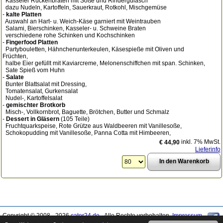
Kasseler Rückenbraten mit Soße und Rindergulasch
dazu Nudeln, Kartoffeln, Sauerkraut, Rotkohl, Mischgemüse
-
kalte Platten
Auswahl an Hart- u. Weich-Käse garniert mit Weintrauben
Salami, Bierschinken, Kasseler- u. Schweine Braten
verschiedene rohe Schinken und Kochschinken
-
Fingerfood Platten
Partybouletten, Hähnchenunterkeulen, Käsespieße mit Oliven und
Früchten,
halbe Eier gefüllt mit Kaviarcreme, Melonenschiffchen mit span. Schinken,
Sate Spieß vom Huhn
-
Salate
Bunter Blattsalat mit Dressing,
Tomatensalat, Gurkensalat
Nudel-, Kartoffelsalat
-
gemischter Brotkorb
Misch-, Vollkornbrot, Baguette, Brötchen, Butter und Schmalz
-
Dessert in Gläsern
(105 Teile)
Fruchtquarkspeise, Rote Grütze aus Waldbeeren mit Vanillesoße,
Schokopudding mit Vanillesoße, Panna Cotta mit Himbeeren,
inkl. 7% MwSt.
€ 44,90
Lieferinfo
Copyright © 2008 - 2026
cater24.de
- Alle Rechte vorbehalten.
Impressum