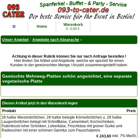
Warenkorb
≡
Home
0
|
0,00 €
Unser Angebot
:
Angebote nach Absprache
›
Achtung in dieser Rubrik können Sie nur nach Anfrage bestellen !
Hier finden Sie Artikel und Angebote, welche wir speziell für einen
Kunden in der gewünschten Menge / Anzahl zusammengestellt haben.
Gemischte Mehrweg-Platten schön angerichtet, eine separate
vegetarische Platte
Diesen Artikel jetzt in den Warenkorb legen
Produkt
Preis
28 halbe Weizenbrötchen, 28 halbe belegte Körnerbrötchen u. 28 halbe
Laugenbrötchen belegt mit Schnittkäse, Camembert, Kochschinken,
Putenbrust roher Schinken, Leberkäse, Frischkäse mit grüner Gurke und
Radieschen mit einer schönen Garnitur zum Pauschalpreis
inkl. 7% MwSt.
€ 243,60