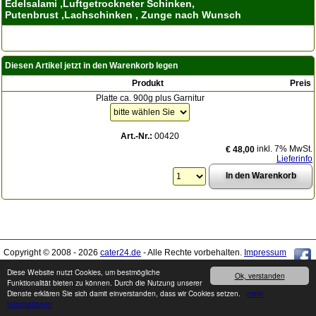
Edelsalami ,Luftgetrockneter Schinken,
Putenbrust ,Lachschinken , Zunge nach Wunsch
Diesen Artikel jetzt in den Warenkorb legen
Produkt
Preis
Platte ca. 900g plus Garnitur
Art.-Nr.:
00420
inkl. 7% MwSt.
€ 48,00
Lieferinfo
Copyright © 2008 - 2026
cater24.de
- Alle Rechte vorbehalten.
Impressum
Diese Website nutzt Cookies, um bestmögliche
Ok, verstanden
Produkte können von den Abbildungen abweichen. Druckfehler / Irrtümer sowie
Funktionalität bieten zu können. Durch die Nutzung unserer
Preis- und Sortimentänderungen vorbehalten.
Dienste erklären Sie sich damit einverstanden, dass wir Cookies setzen.
mehr
Informationen