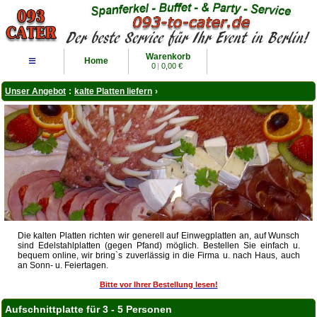
Warenkorb
≡
Home
0
|
0,00 €
Unser Angebot
:
kalte Platten liefern
›
Die kalten Platten richten wir generell auf Einwegplatten an, auf Wunsch
sind Edelstahlplatten (gegen Pfand) möglich. Bestellen Sie einfach u.
bequem online, wir bring`s zuverlässig in die Firma u. nach Haus, auch
an Sonn- u. Feiertagen.
Bitte vor Ihrer Bestellung lesen!
Aufschnittplatte für 3 - 5 Personen