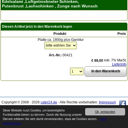
Edelsalami ,Luftgetrockneter Schinken,
Putenbrust ,Lachschinken , Zunge nach Wunsch
Diesen Artikel jetzt in den Warenkorb legen
Produkt
Preis
Platte ca. 1800g plus Garnitur
Art.-Nr.:
00421
inkl. 7% MwSt.
€ 88,00
Lieferinfo
Copyright © 2008 - 2026
cater24.de
- Alle Rechte vorbehalten.
Impressum
Diese Website nutzt Cookies, um bestmögliche
Ok, verstanden
Produkte können von den Abbildungen abweichen. Druckfehler / Irrtümer sowie
Funktionalität bieten zu können. Durch die Nutzung unserer
Preis- und Sortimentänderungen vorbehalten.
Dienste erklären Sie sich damit einverstanden, dass wir Cookies setzen.
mehr
Informationen