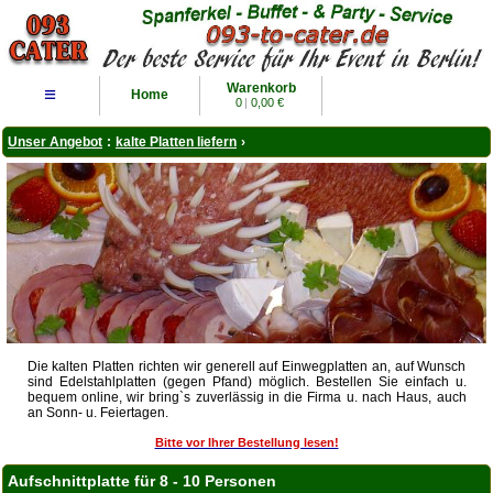
Warenkorb
≡
Home
0
|
0,00 €
Unser Angebot
:
kalte Platten liefern
›
Die kalten Platten richten wir generell auf Einwegplatten an, auf Wunsch
sind Edelstahlplatten (gegen Pfand) möglich. Bestellen Sie einfach u.
bequem online, wir bring`s zuverlässig in die Firma u. nach Haus, auch
an Sonn- u. Feiertagen.
Bitte vor Ihrer Bestellung lesen!
Aufschnittplatte für 8 - 10 Personen