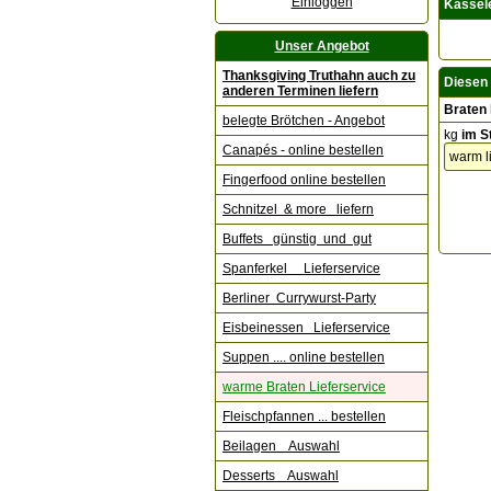
Einloggen
Kassel
Unser Angebot
Thanksgiving Truthahn auch zu
Diesen 
anderen Terminen liefern
Braten 
belegte Brötchen - Angebot
kg
im S
Canapés - online bestellen
Fingerfood online bestellen
Schnitzel & more liefern
Buffets günstig und gut
Spanferkel Lieferservice
Berliner Currywurst-Party
Eisbeinessen Lieferservice
Suppen .... online bestellen
warme Braten Lieferservice
Fleischpfannen ... bestellen
Beilagen Auswahl
Desserts Auswahl