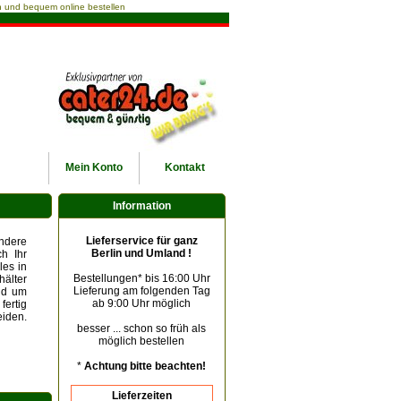
ach und bequem online bestellen
Mein
Konto
Kontakt
Information
Lieferservice für ganz
andere
Berlin und Umland !
h Ihr
les in
Bestellungen* bis 16:00 Uhr
älter
Lieferung am folgenden Tag
und um
ab 9:00 Uhr möglich
fertig
eiden.
besser ... schon so früh als
möglich bestellen
*
Achtung bitte beachten!
Lieferzeiten