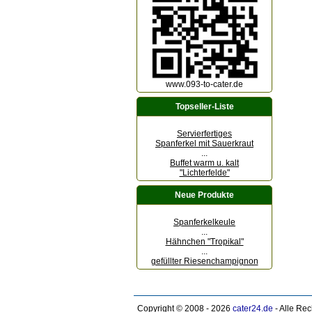
www.093-to-cater.de
Topseller-Liste
Servierfertiges
Spanferkel mit Sauerkraut
...
Buffet warm u. kalt
"Lichterfelde"
Neue Produkte
Spanferkelkeule
...
Hähnchen "Tropikal"
...
gefüllter Riesenchampignon
Copyright © 2008 - 2026
cater24.de
- Alle Re