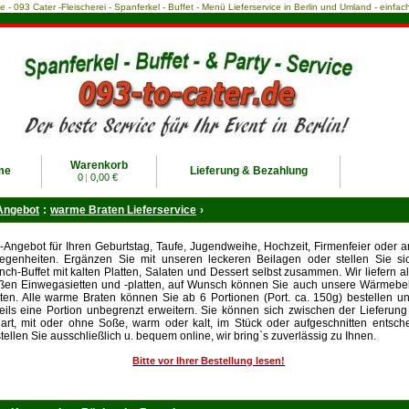
ce - 093 Cater -Fleischerei - Spanferkel - Buffet - Menü Lieferservice in Berlin und Umland - einf
Warenkorb
me
Lieferung & Bezahlung
0
|
0,00 €
Angebot
:
warme Braten Lieferservice
›
-Angebot für Ihren Geburtstag, Taufe, Jugendweihe, Hochzeit, Firmenfeier oder 
egenheiten. Ergänzen Sie mit unseren leckeren Beilagen oder stellen Sie sic
nch-Buffet mit kalten Platten, Salaten und Dessert selbst zusammen. Wir liefern al
ßen Einwegasietten und -platten, auf Wunsch können Sie auch unsere Wärmebeh
ten. Alle warme Braten können Sie ab 6 Portionen (Port. ca. 150g) bestellen 
eils eine Portion unbegrenzt erweitern. Sie können sich zwischen der Lieferung 
art, mit oder ohne Soße, warm oder kalt, im Stück oder aufgeschnitten entsch
tellen Sie ausschließlich u. bequem online, wir bring`s zuverlässig zu Ihnen.
Bitte vor Ihrer Bestellung lesen!