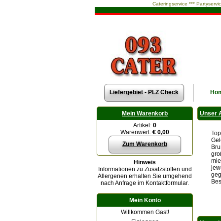
Cateringservice *** Partyservi
Liefergebiet - PLZ Check
Ho
Mein Warenkorb
Unser 
Artikel:
0
Warenwert:
€ 0,00
Top
Gel
Zum Warenkorb
Bru
gro
mie
Hinweis
jew
Informationen zu Zusatzstoffen und
geg
Allergenen erhalten Sie umgehend
Bes
nach Anfrage im Kontaktformular.
Mein Konto
Willkommen Gast!