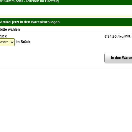
er Kamm oder - Rücken im Brotteig
Artikel jetzt in den Warenkorb legen
bitte wählen
tück
inkl.
€ 34,90 / kg
im Stück