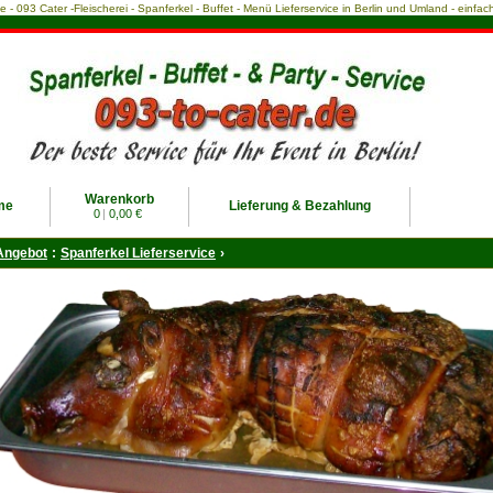
ce - 093 Cater -Fleischerei - Spanferkel - Buffet - Menü Lieferservice in Berlin und Umland - einf
Warenkorb
me
Lieferung & Bezahlung
0
|
0,00 €
Angebot
:
Spanferkel Lieferservice
›