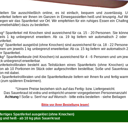
tellen Sie ausschließlich online, es ist einfach, bequem und zuverlässig. U
nferkel liefern wir Ihnen im Ganzen in Einwegassietten heiß und knusprig. Auf 
legen wir das Spanferkel vor Ort. Wir empfehlen für ein ruhiges Essen ein Chafin
rmebehälter) dazu zu bestellen.
kg* Spanferkel mit Knochen sind ausreichend für ca. 15 - 20 Personen. Sie kön
eils 1 kg unbegrenzt erweitern. Ab ca. 19 kg liefern wir automatisch 2 oder
nferkel.
kg* Spanferkel ausgelöst (ohne Knochen) sind ausreichend für ca. 18 - 22 Persone
nen um jeweils 1 kg unbegrenzt erweiterbar. Ab ca. 15 kg liefern wir automatisch 
r Spanferkel.
 kg* Spanferkelkeule (mit Knochen) ist ausreichend für 4 - 6 Personen und um jew
ck unbegrenzt erweiterbar.
nferkelrollbraten besteht aus Teilstücken eines Spanferkels (ohne Knochen) u
on ab 10 Portionen im Stück oder aufgeschnitten bestellbar, Soße und Sauerkrau
on mit dabei.
 Spanferkelrollbraten und die Spanferkelkeule liefern wir Ihnen fix und fertig war
t (zum späteren Erwärmen).
*Unsere Preise beziehen sich auf das Fertig- bzw. Liefergewicht.
Das Sauerkraut ist extra und entspricht unserer vorgegebenen Personenanzahl
Achtung !
Soße u. Senf nur auf Wunsch - bitte extra bestellen - siehe Beilagen
Bitte vor Ihrer Bestellung lesen!
fertiges Spanferkel ausgelöst (ohne Knochen)
g und heiß - ab 10 kg plus Sauerkraut