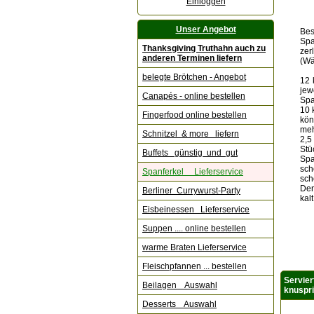
Einloggen
Unser Angebot
Bes
Spa
Thanksgiving Truthahn auch zu
zer
anderen Terminen liefern
(Wä
belegte Brötchen - Angebot
12 
jew
Canapés - online bestellen
Spa
10 
Fingerfood online bestellen
kön
meh
Schnitzel & more liefern
2,5
Stü
Buffets günstig und gut
Spa
sch
Spanferkel Lieferservice
sch
Den
Berliner Currywurst-Party
kal
Eisbeinessen Lieferservice
Suppen .... online bestellen
warme Braten Lieferservice
Fleischpfannen ... bestellen
Servier
Beilagen Auswahl
knuspri
Desserts Auswahl