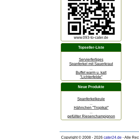
www.093-to-cater.de
Topseller-Liste
Servierfertiges
Spanferkel mit Sauerkraut
...
Buffet warm u. kalt
"Lichterfelde"
Neue Produkte
Spanferkelkeule
...
Hähnchen "Tropikal"
...
gefüllter Riesenchampignon
Copyright © 2008 - 2026
cater24.de
- Alle Re