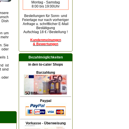
Montag - Samstag
8:00 bis 19:00Uhr
nsere
Bestellungen für Sonn- und
Wunsch
Feiertage
nur nach vorheriger
g Dish
Anfrage u. schriftlicher E-Mail
Bestätigung
Aufschlag 18 € / Bestellung !
nen um
 mehr
Kundenmeinungen
& Bewertungen
n. Sie
2 oder
eils 1
Bezahlmöglichkeiten
in den to-cater Shops
nd ist
t sind
Barzahlung
m oder
Paypal
Vorkasse - Überweisung