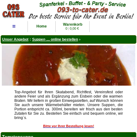
Warenkorb
≡
Home
0
|
0,00 €
Unser Angebot
:
Suppen .... online bestellen
›
Top-Angebot für Ihren Skatabend, Richtfest, Vereinsfest oder
andere Feier und als Ergänzung zum Eisbein oder die warmen
Braten. Wir liefern in großen Einwegasietten, auf Wunsch können
Sie auch unsere Wärmebehälter mieten. Unsere Suppen, die
Portion entspricht ca. 300ml, bereiten wir frisch aus den besten
Zutaten für Sie zu. Bestellen Sie einfach und bequem online, wir
bring`s.
Bitte vor Ihrer Bestellung lesen!
Tomatensuppe