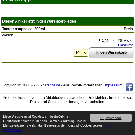
Diesen Artikel jetzt in den Warenkorb legen
Tomatensuppe ca. 300ml
Preis
Portion
inkl. 7% MwSt.
€ 4,80
Lieferinfo
Copyright © 2008 - 2026
cater24.de
- Alle Rechte vorbehalten.
Impressum
Produkte können von den Abbildungen abweichen. Druckfehler / Irrtümer sowie
Preis- und Sortimentänderungen vorbehalten.
Diese Website nutzt Cookies, um bestmögliche
Ok, verstanden
Funktionalität bieten zu können. Durch die Nutzung unserer
Dienste erklären Sie sich damit einverstanden, dass wir Cookies setzen.
mehr
Informationen