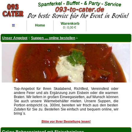
Warenkorb
≡
Home
0
|
0,00 €
Unser Angebot
:
Suppen .... online bestellen
›
Top-Angebot für Ihren Skatabend, Richtfest, Vereinsfest oder
andere Feier und als Ergänzung zum Eisbein oder die warmen
Braten. Wir liefern in großen Einwegasietten, auf Wunsch können
Sie auch unsere Wärmebehälter mieten. Unsere Suppen, die
Portion entspricht ca. 300ml, bereiten wir frisch aus den besten
Zutaten für Sie zu. Bestellen Sie einfach und bequem online, wir
bring`s.
Bitte vor Ihrer Bestellung lesen!
Grüne Bohneneintopf mit Fleischeinlage