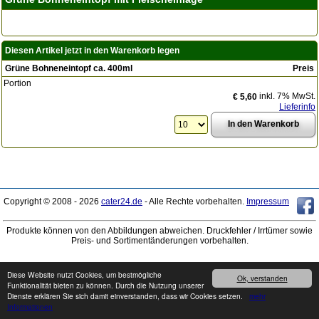
Diesen Artikel jetzt in den Warenkorb legen
Grüne Bohneneintopf ca. 400ml
Preis
Portion
inkl. 7% MwSt.
€ 5,60
Lieferinfo
Copyright © 2008 - 2026
cater24.de
- Alle Rechte vorbehalten.
Impressum
Produkte können von den Abbildungen abweichen. Druckfehler / Irrtümer sowie
Preis- und Sortimentänderungen vorbehalten.
Diese Website nutzt Cookies, um bestmögliche
Ok, verstanden
Funktionalität bieten zu können. Durch die Nutzung unserer
Dienste erklären Sie sich damit einverstanden, dass wir Cookies setzen.
mehr
Informationen